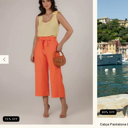
80
%
OFF
75
%
OFF
Calça Pantalona 