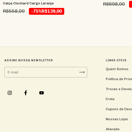
Calça Clochard Cargo Laranja
R$698,00
R$558,00
-75%
R$139,00
ASSINE NOSSA NEWSLETTER
LINKS ÚTEIS
Quem Somos
Política de Pri
Trocas e Devol
Frete
Cupons de Des
Nossas Lojas
Atacado