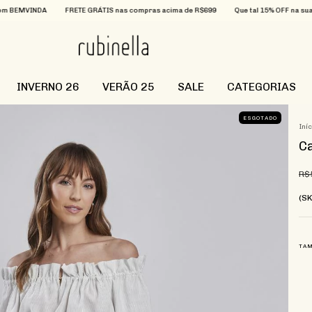
DA
FRETE GRÁTIS nas compras acima de R$699
Que tal 15% OFF na sua primeira 
INVERNO 26
VERÃO 25
SALE
CATEGORIAS
ESGOTADO
Iní
Ca
R$
(S
TA