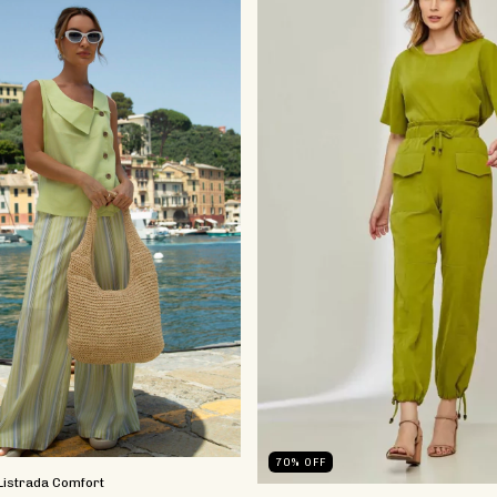
70
%
OFF
Listrada Comfort