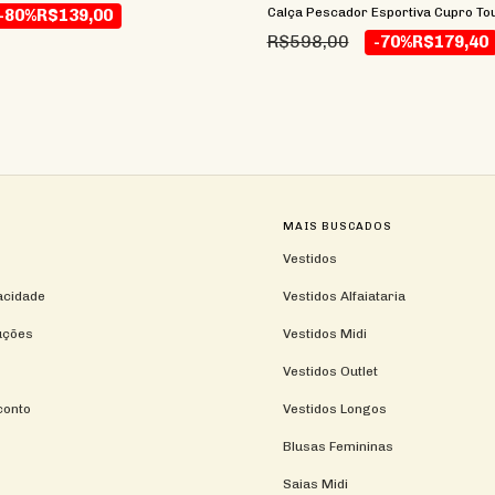
Calça Pescador Esportiva Cupro Tou
-80%
R$139,00
R$598,00
-70%
R$179,40
MAIS BUSCADOS
Vestidos
vacidade
Vestidos Alfaiataria
uções
Vestidos Midi
Vestidos Outlet
conto
Vestidos Longos
Blusas Femininas
Saias Midi