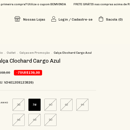
compra? Utilize o cupom BEMVINDA
FRETE GRÁTIS nas compras acima de R$699
Qu
Nossas Lojas
Login
/
Cadastre-se
Sacola
(
0
)
cio
.
Outlet
.
Calças em Promoção
.
Calça Clochard Cargo Azul
lça Clochard Cargo Azul
558,00
-75%
R$139,00
KU: V2401209123826)
MANHO
36
38
40
42
44
46
48
50