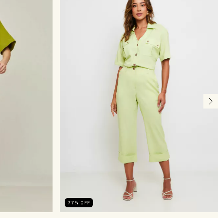
77
%
OFF