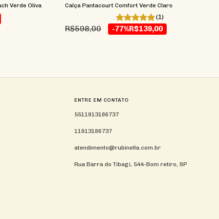
ch Verde Oliva
Calça Pantacourt Comfort Verde Claro
(1)
R$598,00
-77%
R$139,00
ENTRE EM CONTATO
5511913186737
11913186737
atendimento@rubinella.com.br
Rua Barra do Tibagi, 544-Bom retiro, SP