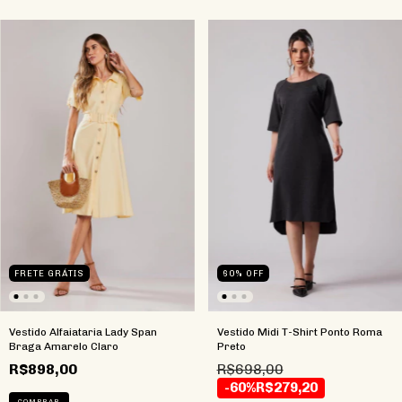
FRETE GRÁTIS
60
%
OFF
Vestido Alfaiataria Lady Span
Vestido Midi T-Shirt Ponto Roma
Braga Amarelo Claro
Preto
R$898,00
R$698,00
-60%
R$279,20
COMPRAR