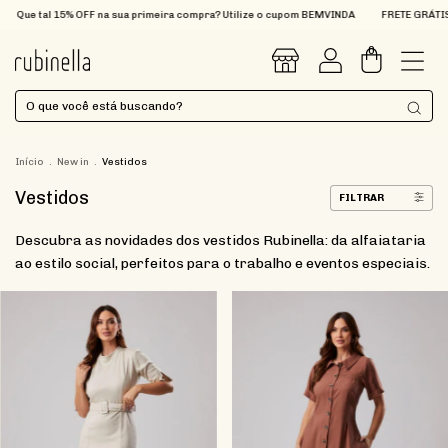
al 15% OFF na sua primeira compra? Utilize o cupom BEMVINDA
FRETE GRÁTIS nas co
0
Início
.
New in
.
Vestidos
Vestidos
FILTRAR
Descubra as novidades dos vestidos Rubinella: da alfaiataria
ao estilo social, perfeitos para o trabalho e eventos especiais.