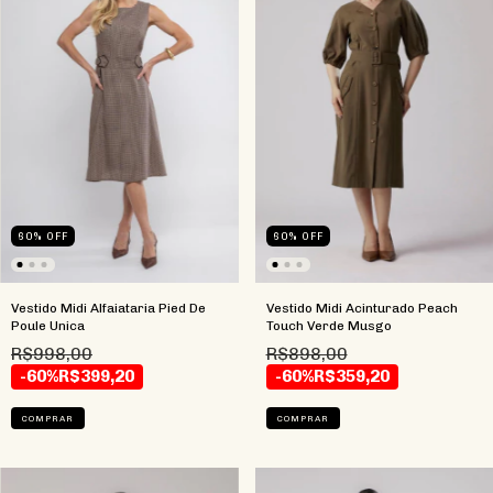
60
%
OFF
60
%
OFF
Vestido Midi Alfaiataria Pied De
Vestido Midi Acinturado Peach
Poule Unica
Touch Verde Musgo
R$998,00
R$898,00
-60%
R$399,20
-60%
R$359,20
COMPRAR
COMPRAR