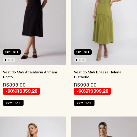
60
%
OFF
60
%
OFF
Vestido Midi Alfaiataria Armani
Vestido Midi Breeze Helena
Preto
Pistache
R$898,00
R$998,00
-60%
R$359,20
-60%
R$399,20
COMPRAR
COMPRAR