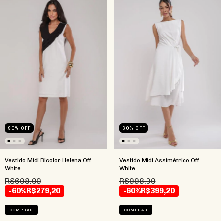
60
%
OFF
60
%
OFF
Vestido Midi Bicolor Helena Off
Vestido Midi Assimétrico Off
White
White
R$698,00
R$998,00
-60%
R$279,20
-60%
R$399,20
COMPRAR
COMPRAR