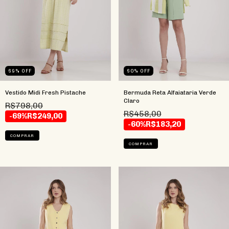
69
%
OFF
60
%
OFF
Vestido Midi Fresh Pistache
Bermuda Reta Alfaiataria Verde
Claro
R$798,00
R$458,00
-69%
R$249,00
-60%
R$183,20
COMPRAR
COMPRAR