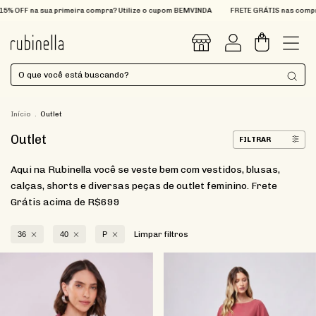
 Utilize o cupom BEMVINDA
FRETE GRÁTIS nas compras acima de R$699
Que tal 1
0
Início
.
Outlet
Outlet
FILTRAR
Aqui na Rubinella você se veste bem com vestidos, blusas,
calças, shorts e diversas peças de outlet feminino. Frete
Grátis acima de R$699
Limpar filtros
36
40
P