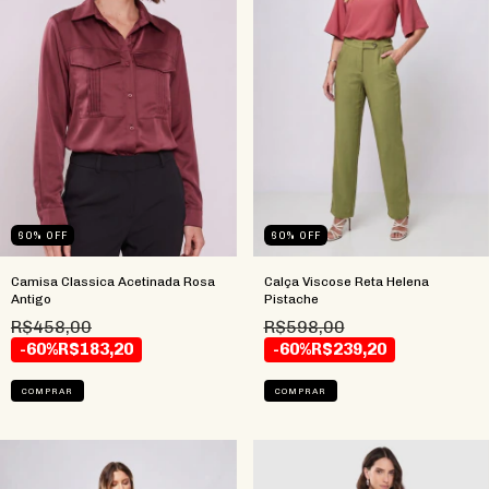
60
%
OFF
60
%
OFF
Camisa Classica Acetinada Rosa
Calça Viscose Reta Helena
Antigo
Pistache
R$458,00
R$598,00
-60%
R$183,20
-60%
R$239,20
COMPRAR
COMPRAR