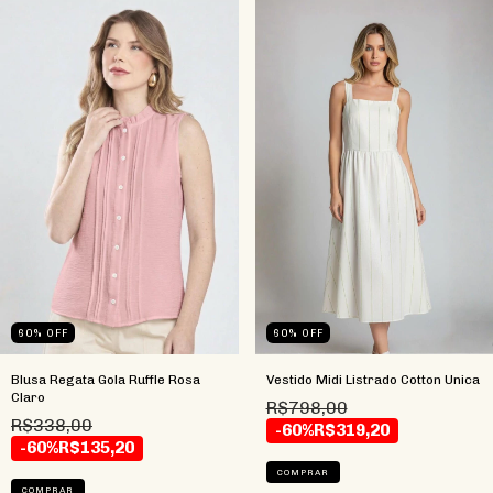
60
%
OFF
60
%
OFF
Blusa Regata Gola Ruffle Rosa
Vestido Midi Listrado Cotton Unica
Claro
R$798,00
R$338,00
-60%
R$319,20
-60%
R$135,20
COMPRAR
COMPRAR