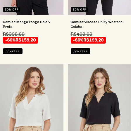
60
%
OFF
60
%
OFF
Camisa Manga Longa Gola V
Camisa Viscose Utility Western
Preta
Goiaba
R$398,00
R$498,00
-60%
R$159,20
-60%
R$199,20
COMPRAR
COMPRAR