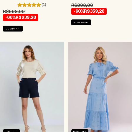
(1)
R$898,00
R$598,00
-60%
R$359,20
-60%
R$239,20
COMPRAR
COMPRAR
50
%
OFF
63
%
OFF