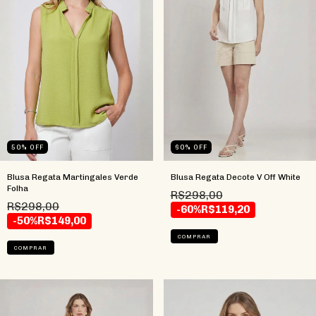
50
%
OFF
60
%
OFF
Blusa Regata Martingales Verde
Blusa Regata Decote V Off White
Folha
R$298,00
R$298,00
-60%
R$119,20
-50%
R$149,00
COMPRAR
COMPRAR