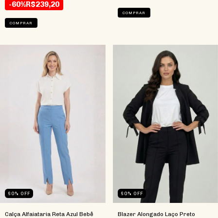
-60%
R$239,20
COMPRAR
COMPRAR
60
%
OFF
60
%
OFF
Calça Alfaiataria Reta Azul Bebê
Blazer Alongado Laço Preto