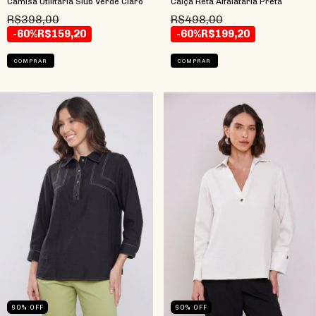
Camisa Utilitária Slub Verde Claro
Calça Reta Alfaiataria Preta
R$398,00
R$498,00
-60%
R$159,20
-60%
R$199,20
COMPRAR
COMPRAR
60
%
OFF
60
%
OFF