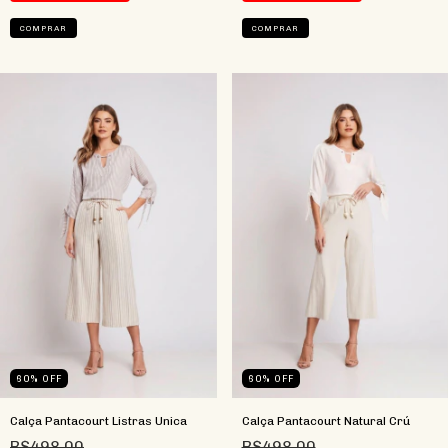
COMPRAR
COMPRAR
60
%
OFF
60
%
OFF
Calça Pantacourt Listras Unica
Calça Pantacourt Natural Crú
R$498,00
R$498,00