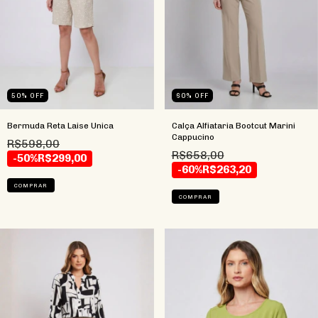
50
%
OFF
60
%
OFF
Bermuda Reta Laise Unica
Calça Alfiataria Bootcut Marini
Cappucino
R$598,00
R$658,00
-50%
R$299,00
-60%
R$263,20
COMPRAR
COMPRAR