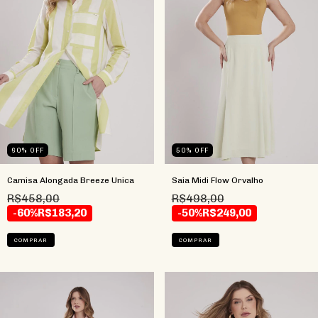
60
%
OFF
50
%
OFF
Camisa Alongada Breeze Unica
Saia Midi Flow Orvalho
R$458,00
R$498,00
-60%
R$183,20
-50%
R$249,00
COMPRAR
COMPRAR