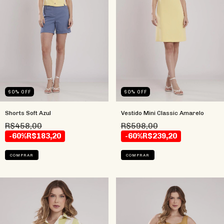
60
%
OFF
60
%
OFF
Shorts Soft Azul
Vestido Mini Classic Amarelo
R$458,00
R$598,00
-60%
R$183,20
-60%
R$239,20
COMPRAR
COMPRAR