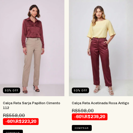
60
%
OFF
60
%
OFF
Calça Reta Sarja Papillon Cimento
Calça Reta Acetinada Rosa Antigo
112
R$598,00
R$558,00
-60%
R$239,20
-60%
R$223,20
COMPRAR
COMPRAR