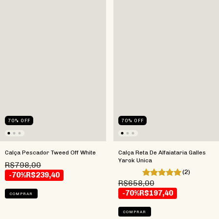
70
%
OFF
70
%
OFF
Calça Pescador Tweed Off White
Calça Reta De Alfaiataria Galles
Yarok Unica
R$798,00
(2)
-70%
R$239,40
R$658,00
-70%
R$197,40
COMPRAR
COMPRAR