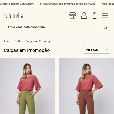
FRETE GRÁTIS nas compras acima de R$699
Que tal 15% OFF na sua primeira comp
0
Início
.
Outlet
.
Calças em Promoção
Calças em Promoção
FILTRAR