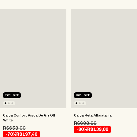
80
%
OFF
70
%
OFF
Calça Reta Alfaiataria
Calça Confort Risca De Giz Off
White
R$698,00
R$658,00
-80%
R$139,00
-70%
R$197,40