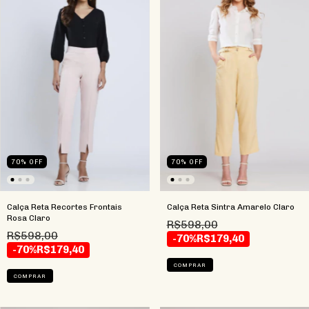
70
%
OFF
70
%
OFF
Calça Reta Recortes Frontais
Calça Reta Sintra Amarelo Claro
Rosa Claro
R$598,00
R$598,00
-70%
R$179,40
-70%
R$179,40
COMPRAR
COMPRAR