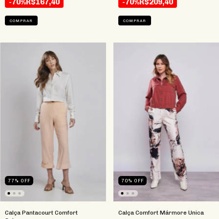
-70%
R$167,40
-70%
R$209,40
COMPRAR
COMPRAR
77
%
OFF
70
%
OFF
Calça Pantacourt Comfort
Calça Comfort Mármore Unica