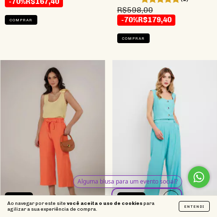
-70%
R$167,40
R$598,00
-70%
R$179,40
COMPRAR
COMPRAR
70
%
OFF
75
%
OFF
Ao navegar por este site
você aceita o uso de cookies
para
ENTENDI
agilizar a sua experiência de compra.