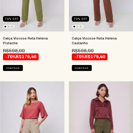
70
%
OFF
70
%
OFF
Calça Viscose Reta Helena
Calça Viscose Reta Helena
Pistache
Castanho
R$598,00
R$598,00
-70%
R$179,40
-70%
R$179,40
COMPRAR
COMPRAR