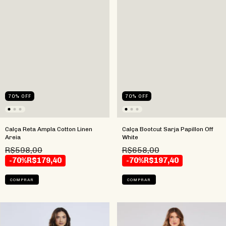
70
%
OFF
70
%
OFF
Calça Reta Ampla Cotton Linen
Calça Bootcut Sarja Papillon Off
Areia
White
R$598,00
R$658,00
-70%
R$179,40
-70%
R$197,40
COMPRAR
COMPRAR