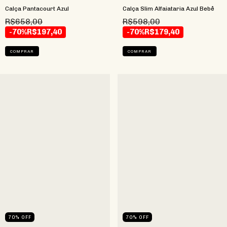
Calça Pantacourt Azul
Calça Slim Alfaiataria Azul Bebê
R$658,00
R$598,00
-70%
R$197,40
-70%
R$179,40
COMPRAR
COMPRAR
70
%
OFF
70
%
OFF