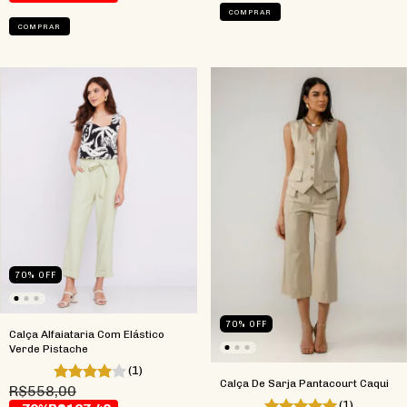
COMPRAR
COMPRAR
70
%
OFF
70
%
OFF
Calça Alfaiataria Com Elástico
Verde Pistache
(1)
Calça De Sarja Pantacourt Caqui
R$558,00
(1)