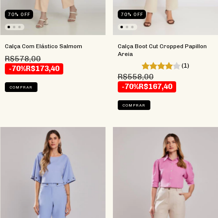
70
%
OFF
70
%
OFF
Calça Com Elástico Salmom
Calça Boot Cut Cropped Papillon
Areia
R$578,00
(1)
-70%
R$173,40
R$558,00
-70%
R$167,40
COMPRAR
COMPRAR