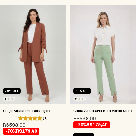
70
%
OFF
70
%
OFF
Calça Alfaiataria Reta Tijolo
Calça Alfaiataria Reta Verde Claro
(1)
R$598,00
R$598,00
-70%
R$179,40
-70%
R$179,40