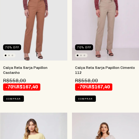
70
%
OFF
70
%
OFF
Calça Reta Sarja Papillon
Calça Reta Sarja Papillon Cimento
Castanho
112
R$558,00
R$558,00
-70%
R$167,40
-70%
R$167,40
COMPRAR
COMPRAR