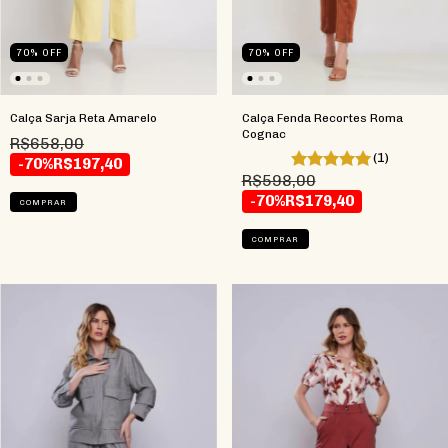
70
%
OFF
70
%
OFF
Calça Sarja Reta Amarelo
Calça Fenda Recortes Roma
Cognac
R$658,00
(1)
-70%
R$197,40
R$598,00
-70%
R$179,40
COMPRAR
COMPRAR