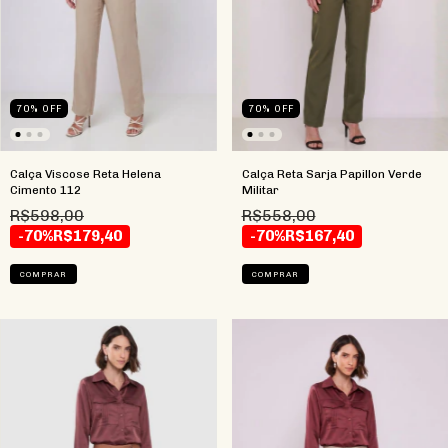
70
%
OFF
70
%
OFF
Calça Viscose Reta Helena
Calça Reta Sarja Papillon Verde
Cimento 112
Militar
R$598,00
R$558,00
-70%
R$179,40
-70%
R$167,40
COMPRAR
COMPRAR