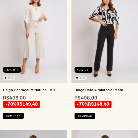
70
%
OFF
70
%
OFF
Calça Pantacourt Natural Crú
Calça Reta Alfaiataria Preta
R$498,00
R$498,00
-70%
R$149,40
-70%
R$149,40
COMPRAR
COMPRAR