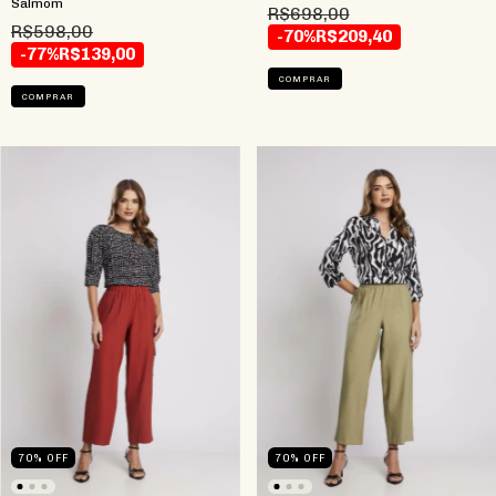
Salmom
R$698,00
R$598,00
-70%
R$209,40
-77%
R$139,00
COMPRAR
COMPRAR
70
%
OFF
70
%
OFF