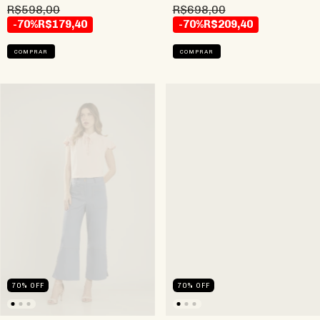
R$598,00
R$698,00
-70%
R$179,40
-70%
R$209,40
COMPRAR
COMPRAR
70
%
OFF
70
%
OFF