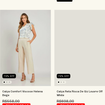
70
%
OFF
70
%
OFF
Calça Comfort Viscose Helena
Calça Reta Risca De Giz Louvre Off
Bege
White
R$558,00
R$698,00