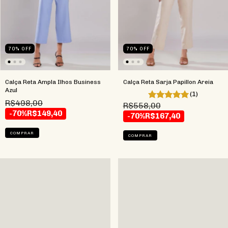
70
%
OFF
70
%
OFF
Calça Reta Ampla Ilhos Business
Calça Reta Sarja Papillon Areia
Azul
(1)
R$498,00
R$558,00
-70%
R$149,40
-70%
R$167,40
COMPRAR
COMPRAR