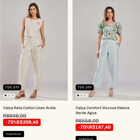
70
%
OFF
70
%
OFF
Calça Reta Cotton Linen Areia
Calça Comfort Viscose Helena
Verde Agua
R$698,00
R$558,00
-70%
R$209,40
-70%
R$167,40
COMPRAR
COMPRAR