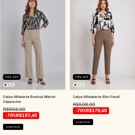
70
%
OFF
70
%
OFF
Calça Alfiataria Bootcut Marini
Calça Alfaiataria Slim Fendi
Cappucino
R$598,00
R$658,00
-70%
R$179,40
-70%
R$197,40
COMPRAR
COMPRAR