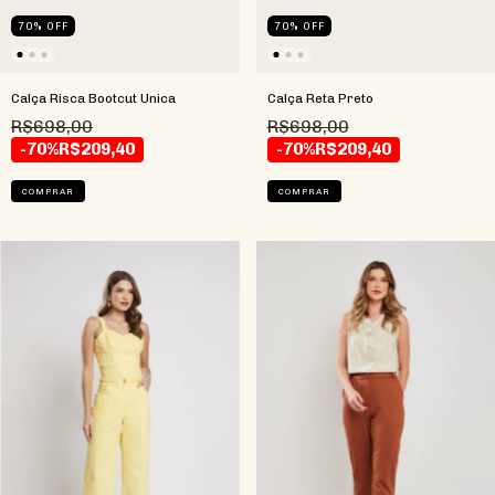
70
%
OFF
70
%
OFF
Calça Risca Bootcut Unica
Calça Reta Preto
R$698,00
R$698,00
-70%
R$209,40
-70%
R$209,40
COMPRAR
COMPRAR