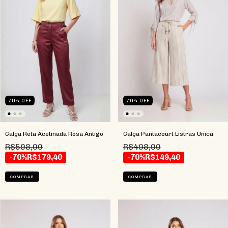
70
%
OFF
70
%
OFF
Calça Reta Acetinada Rosa Antigo
Calça Pantacourt Listras Unica
R$598,00
R$498,00
-70%
R$179,40
-70%
R$149,40
COMPRAR
COMPRAR