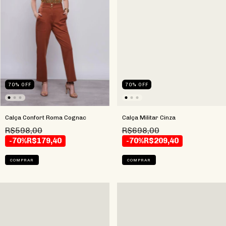
70
%
OFF
70
%
OFF
Calça Confort Roma Cognac
Calça Militar Cinza
R$598,00
R$698,00
-70%
R$179,40
-70%
R$209,40
COMPRAR
COMPRAR