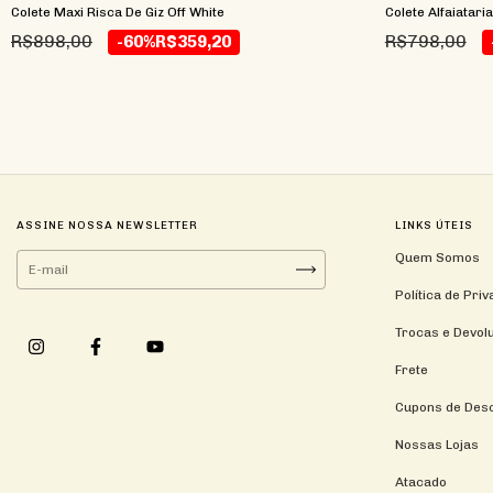
Colete Maxi Risca De Giz Off White
Colete Alfaiatari
R$898,00
R$798,00
-60%
R$359,20
ASSINE NOSSA NEWSLETTER
LINKS ÚTEIS
Quem Somos
Política de Pri
Trocas e Devol
Frete
Cupons de Des
Nossas Lojas
Atacado