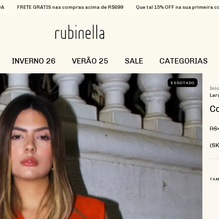
ÁTIS nas compras acima de R$699
Que tal 15% OFF na sua primeira compra? Utilize
INVERNO 26
VERÃO 25
SALE
CATEGORIAS
ESGOTADO
Iní
Lar
Co
R$
(SK
TA