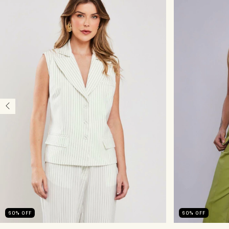
60
%
OFF
60
%
OFF