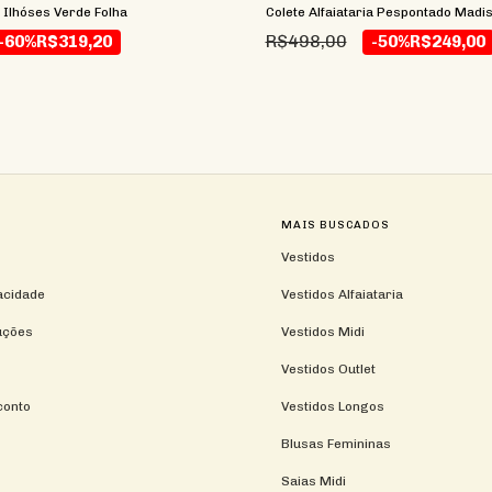
a Ilhóses Verde Folha
Colete Alfaiataria Pespontado Madi
R$498,00
-60%
R$319,20
-50%
R$249,00
MAIS BUSCADOS
Vestidos
vacidade
Vestidos Alfaiataria
uções
Vestidos Midi
Vestidos Outlet
conto
Vestidos Longos
Blusas Femininas
Saias Midi