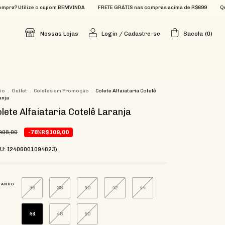
 o cupom BEMVINDA
FRETE GRÁTIS nas compras acima de R$699
Que tal 15% OFF n
Nossas Lojas
Login
/
Cadastre-se
Sacola
(
0
)
cio
.
Outlet
.
Coletes em Promoção
.
Colete Alfaiataria Cotelê
anja
lete Alfaiataria Cotelê Laranja
498,00
-78%
R$109,00
U: I2406001094623)
MANHO
36
38
40
42
44
46
48
50