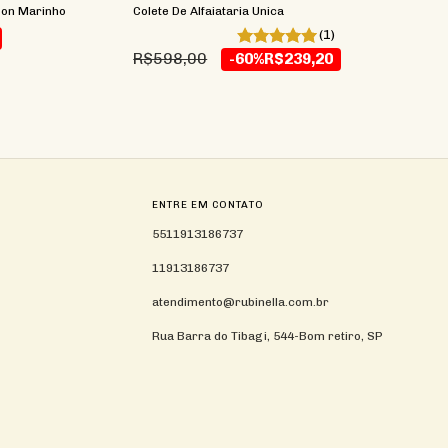
son Marinho
Colete De Alfaiataria Unica
(1)
R$598,00
-60%
R$239,20
ENTRE EM CONTATO
5511913186737
11913186737
atendimento@rubinella.com.br
Rua Barra do Tibagi, 544-Bom retiro, SP