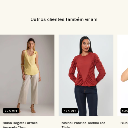
Outros clientes também viram
78
%
OFF
63
60
%
OFF
Malha Franzida Techno Ice
Blus
Blusa Regata Farfalle
Tijolo
Amarelo Claro