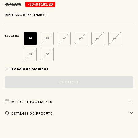
R$458,00
-60%
R$183,20
(SKU: MA251724143699)
TAMANHO
36
38
40
42
44
46
48
50
Tabela de Medidas
MEIOS DE PAGAMENTO
DETALHES DO PRODUTO