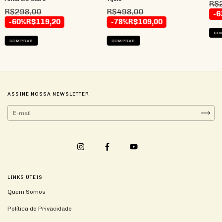
R$
R$498,00
R$298,00
-6
-78%
R$109,00
-60%
R$119,20
CO
COMPRAR
COMPRAR
ASSINE NOSSA NEWSLETTER
LINKS ÚTEIS
Quem Somos
Política de Privacidade