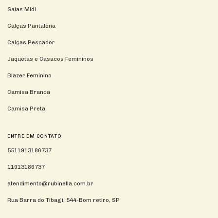
Saias Midi
Calças Pantalona
Calças Pescador
Jaquetas e Casacos Femininos
Blazer Feminino
Camisa Branca
Camisa Preta
ENTRE EM CONTATO
5511913186737
11913186737
atendimento@rubinella.com.br
Rua Barra do Tibagi, 544-Bom retiro, SP