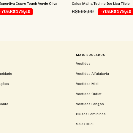
sportiva Cupro Touch Verde Oliva
Calça Malha Techno Ice Lisa Tijolo
R$598,00
-70%
R$179,40
-70%
R$179,40
MAIS BUSCADOS
Vestidos
vacidade
Vestidos Alfaiataria
uções
Vestidos Midi
Vestidos Outlet
conto
Vestidos Longos
Blusas Femininas
Saias Midi