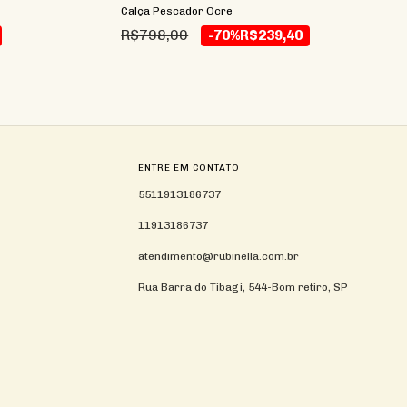
Calça Pescador Ocre
R$798,00
-70%
R$239,40
ENTRE EM CONTATO
5511913186737
11913186737
atendimento@rubinella.com.br
Rua Barra do Tibagi, 544-Bom retiro, SP