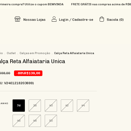
ompra? Utilize o cupom BEMVINDA
FRETE GRÁTIS nas compras acima de R$699
Que
Nossas Lojas
Login
/
Cadastre-se
Sacola
(
0
)
cio
.
Outlet
.
Calças em Promoção
.
Calça Reta Alfaiataria Unica
lça Reta Alfaiataria Unica
698,00
-80%
R$139,00
KU: V2401218203699)
MANHO
36
38
40
42
44
46
48
50