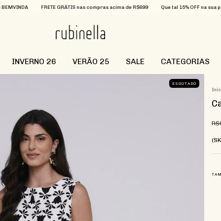
A
FRETE GRÁTIS nas compras acima de R$699
Que tal 15% OFF na sua primeira c
INVERNO 26
VERÃO 25
SALE
CATEGORIAS
ESGOTADO
Iní
Ca
R$
(S
TA