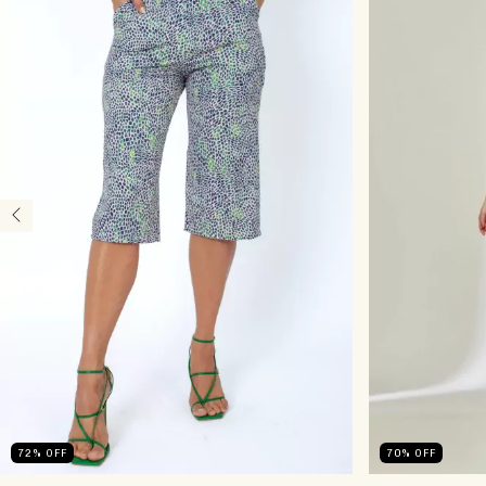
72
%
OFF
70
%
OFF