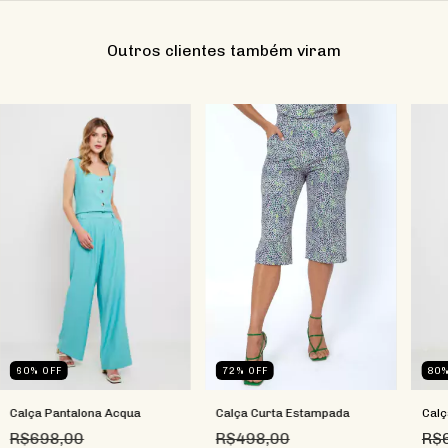
Outros clientes também viram
72
%
OFF
60
%
OFF
80
Calça Curta Estampada
Calça Pantalona Acqua
Calç
R$498,00
R$698,00
R$