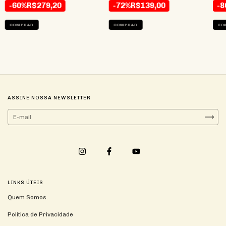
-72%
R$139,00
-60%
R$279,20
-8
COMPRAR
COMPRAR
CO
ASSINE NOSSA NEWSLETTER
LINKS ÚTEIS
Quem Somos
Política de Privacidade