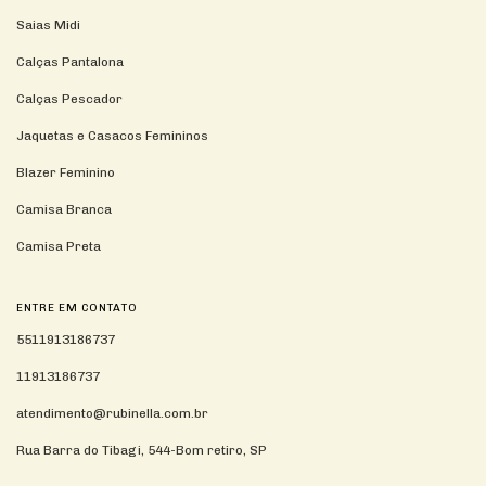
Saias Midi
Calças Pantalona
Calças Pescador
Jaquetas e Casacos Femininos
Blazer Feminino
Camisa Branca
Camisa Preta
ENTRE EM CONTATO
5511913186737
11913186737
atendimento@rubinella.com.br
Rua Barra do Tibagi, 544-Bom retiro, SP