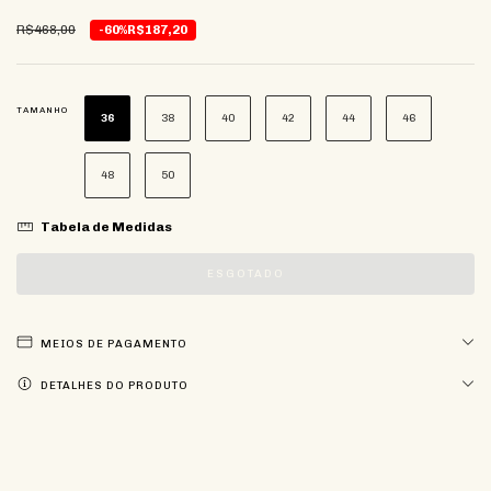
R$468,00
-60%
R$187,20
TAMANHO
36
38
40
42
44
46
48
50
Tabela de Medidas
MEIOS DE PAGAMENTO
DETALHES DO PRODUTO