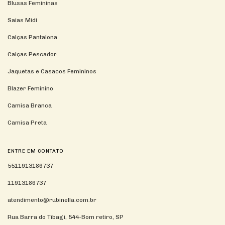
Blusas Femininas
Saias Midi
Calças Pantalona
Calças Pescador
Jaquetas e Casacos Femininos
Blazer Feminino
Camisa Branca
Camisa Preta
ENTRE EM CONTATO
5511913186737
11913186737
atendimento@rubinella.com.br
Rua Barra do Tibagi, 544-Bom retiro, SP