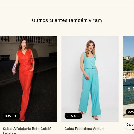
Outros clientes também viram
80
80
%
OFF
60
%
OFF
Calç
Calça Alfaiataria Reta Cotelê
Calça Pantalona Acqua
Com
Laranja