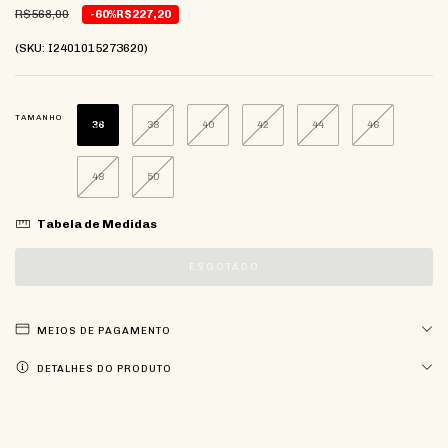
R$568,00
-60%
R$227,20
(SKU: I2401015273620)
TAMANHO
36
38
40
42
44
46
48
50
Tabela de Medidas
MEIOS DE PAGAMENTO
DETALHES DO PRODUTO