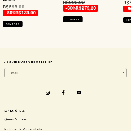
R$698,00
R$
R$698,00
-60%
R$279,20
-8
-80%
R$139,00
COMPRAR
CO
COMPRAR
ASSINE NOSSA NEWSLETTER
LINKS ÚTEIS
Quem Somos
Política de Privacidade