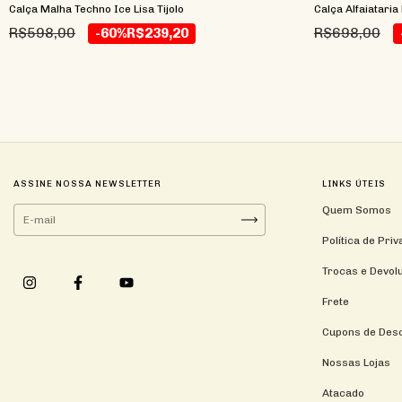
Calça Malha Techno Ice Lisa Tijolo
Calça Alfaiataria
R$598,00
R$698,00
-60%
R$239,20
ASSINE NOSSA NEWSLETTER
LINKS ÚTEIS
Quem Somos
Política de Pri
Trocas e Devol
Frete
Cupons de Des
Nossas Lojas
Atacado