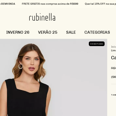
FRETE GRÁTIS nas compras acima de R$699
Que tal 15% OFF na sua primeira co
INVERNO 26
VERÃO 25
SALE
CATEGORIAS
ESGOTADO
Iní
Lim
Ca
R$
(S
TA