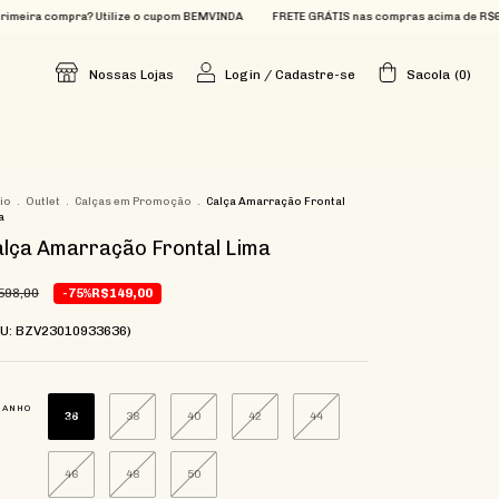
mpra? Utilize o cupom BEMVINDA
FRETE GRÁTIS nas compras acima de R$699
Que 
Nossas Lojas
Login
/
Cadastre-se
Sacola
(
0
)
cio
.
Outlet
.
Calças em Promoção
.
Calça Amarração Frontal
a
lça Amarração Frontal Lima
598,00
-75%
R$149,00
KU: BZV23010933636)
MANHO
36
38
40
42
44
46
48
50