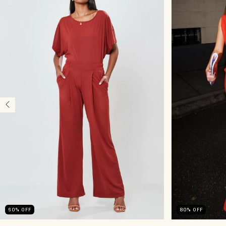
60
%
OFF
80
%
OFF