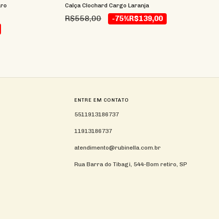
aro
Calça Clochard Cargo Laranja
R$558,00
-75%
R$139,00
ENTRE EM CONTATO
5511913186737
11913186737
atendimento@rubinella.com.br
Rua Barra do Tibagi, 544-Bom retiro, SP