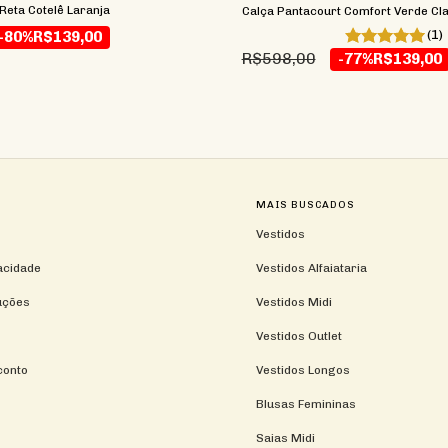
 Reta Cotelê Laranja
Calça Pantacourt Comfort Verde Cl
(1)
-80%
R$139,00
R$598,00
-77%
R$139,00
MAIS BUSCADOS
Vestidos
vacidade
Vestidos Alfaiataria
uções
Vestidos Midi
Vestidos Outlet
conto
Vestidos Longos
Blusas Femininas
Saias Midi