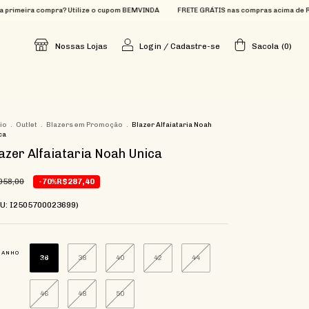
pra? Utilize o cupom BEMVINDA
FRETE GRÁTIS nas compras acima de R$699
Que t
Nossas Lojas
Login
/
Cadastre-se
Sacola
(
0
)
cio
.
Outlet
.
Blazers em Promoção
.
Blazer Alfaiataria Noah
ca
azer Alfaiataria Noah Unica
958,00
-70%
R$287,40
U: I2505700023699)
MANHO
36
38
40
42
44
46
48
50