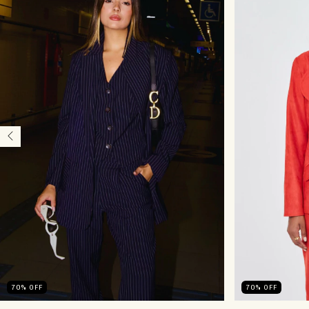
70
%
OFF
70
%
OFF