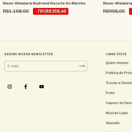
Blazer Alfaiataria Boyfriend Risca De Giz Marinho
Blazer Alfaiatari
R$1.198,00
R$998,00
-70%
R$359,40
ASSINE NOSSA NEWSLETTER
LINKS ÚTEIS
Quem Somos
Política de Pri
Trocas e Devol
Frete
Cupons de Des
Nossas Lojas
Atacado