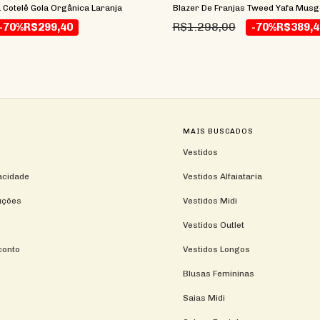
a Cotelê Gola Orgânica Laranja
Blazer De Franjas Tweed Yafa Musg
R$1.298,00
-70%
R$299,40
-70%
R$389,4
MAIS BUSCADOS
Vestidos
vacidade
Vestidos Alfaiataria
uções
Vestidos Midi
Vestidos Outlet
conto
Vestidos Longos
Blusas Femininas
Saias Midi