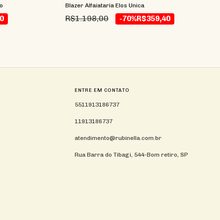
Blazer Alfaiataria Elos Unica
o
R$1.198,00
-70%
R$359,40
0
ENTRE EM CONTATO
5511913186737
11913186737
atendimento@rubinella.com.br
Rua Barra do Tibagi, 544-Bom retiro, SP