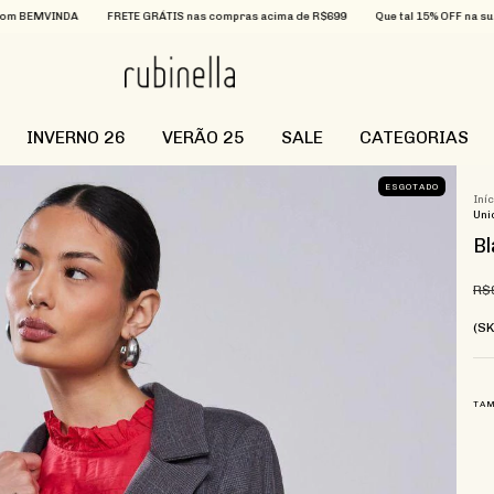
FRETE GRÁTIS nas compras acima de R$699
Que tal 15% OFF na sua primeira com
INVERNO 26
VERÃO 25
SALE
CATEGORIAS
ESGOTADO
Iní
Uni
Bl
R$
(SK
TA