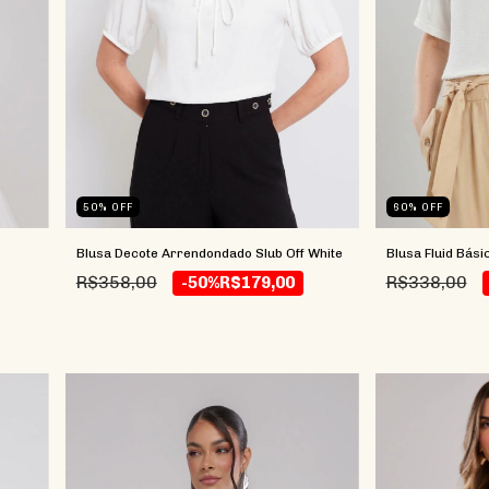
50
%
OFF
60
%
OFF
Blusa Decote Arrendondado Slub Off White
Blusa Fluid Bási
R$358,00
R$338,00
-50%
R$179,00