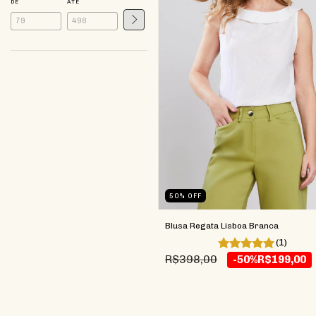
DE
ATÉ
50
%
OFF
Blusa Regata Lisboa Branca
(1)
R$398,00
-50%
R$199,00