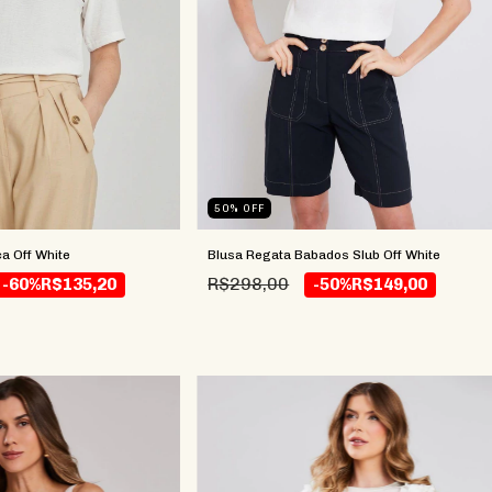
50
%
OFF
ca Off White
Blusa Regata Babados Slub Off White
R$298,00
-60%
R$135,20
-50%
R$149,00