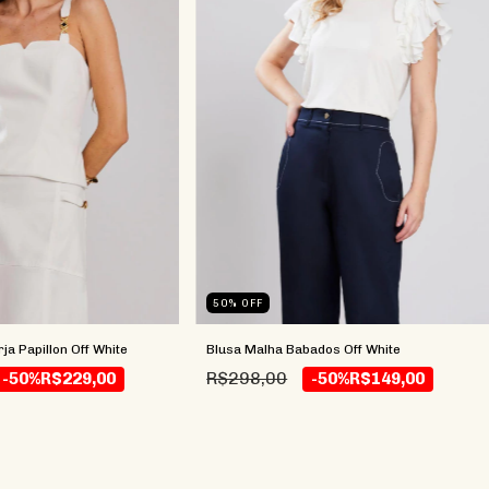
50
%
OFF
ja Papillon Off White
Blusa Malha Babados Off White
R$298,00
-50%
R$229,00
-50%
R$149,00