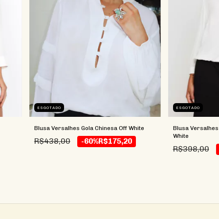
ESGOTADO
ESGOTADO
Blusa Versalhes Gola Chinesa Off White
Blusa Versalhes
White
R$438,00
-60%
R$175,20
R$398,00