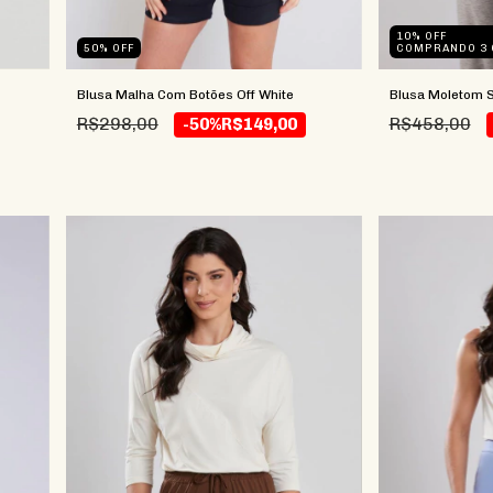
10% OFF
50
%
OFF
COMPRANDO 3 
Blusa Malha Com Botões Off White
Blusa Moletom S
R$298,00
R$458,00
-50%
R$149,00