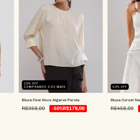
10% OFF
COMPRANDO 3 OU MAIS
50
%
OFF
Blusa Flow Visco Algarve Perola
Blusa Corset Sar
R$358,00
R$458,00
-50%
R$179,00