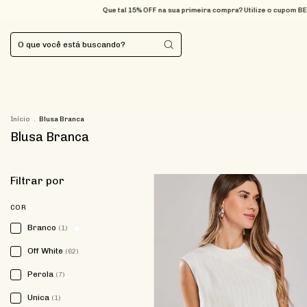
 na sua primeira compra? Utilize o cupom BEMVINDA
FRETE GRÁTIS nas compras acim
Início
.
Blusa Branca
Blusa Branca
Filtrar por
COR
Branco
(1)
Off White
(62)
Perola
(7)
Unica
(1)