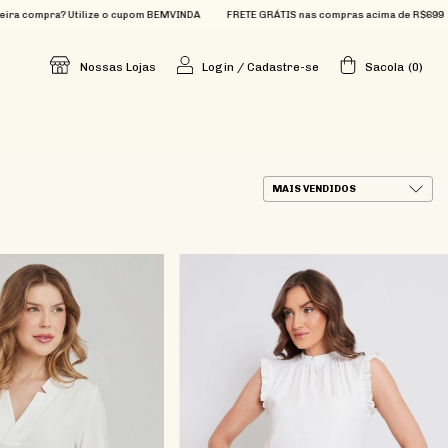
RETE GRÁTIS nas compras acima de R$699
Que tal 15% OFF na sua primeira compra?
Nossas Lojas
Login
/
Cadastre-se
Sacola
(
0
)