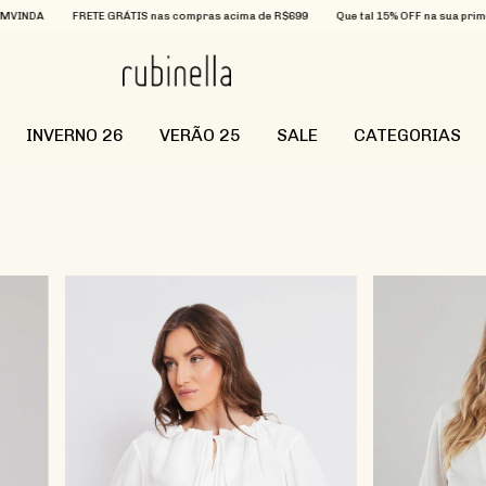
a de R$699
Que tal 15% OFF na sua primeira compra? Utilize o cupom BEMVINDA
F
INVERNO 26
VERÃO 25
SALE
CATEGORIAS