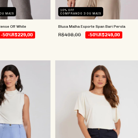
10% OFF
OU MAIS
COMPRANDO 3 OU MAIS
ense Off White
Blusa Malha Esporte Span Bari Perola
R$498,00
-50%
R$229,00
-50%
R$249,00