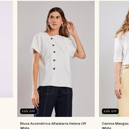
50
%
OFF
50
%
OFF
Blusa Assimétrica Alfaiataria Helena Off
Camisa Mangas P
White
White