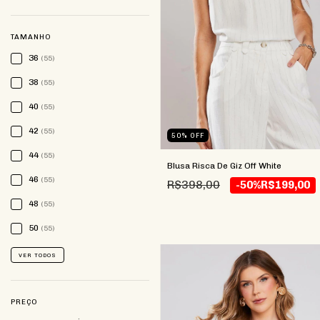
TAMANHO
36
(55)
38
(55)
40
(55)
42
(55)
50
%
OFF
44
(55)
Blusa Risca De Giz Off White
46
(55)
R$398,00
-50%
R$199,00
48
(55)
50
(55)
VER TODOS
PREÇO