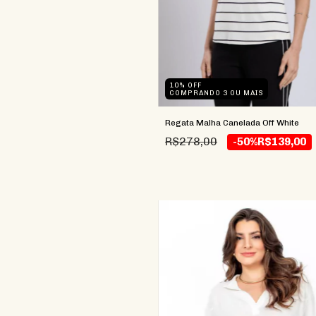
10% OFF
COMPRANDO 3 OU MAIS
Regata Malha Canelada Off White
R$278,00
-50%
R$139,00