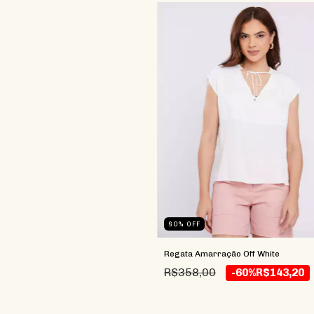
60
%
OFF
Regata Amarração Off White
R$358,00
-60%
R$143,20