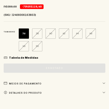
R$398,00
-70%
R$119,40
(SKU: I2406006163603)
TAMANHO
36
38
40
42
44
46
48
50
Tabela de Medidas
MEIOS DE PAGAMENTO
DETALHES DO PRODUTO