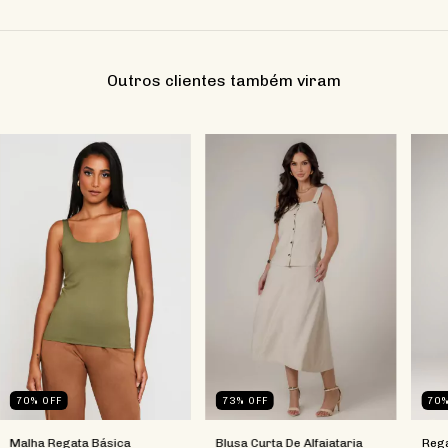
Outros clientes também viram
70
%
OFF
73
%
OFF
70
Malha Regata Básica
Blusa Curta De Alfaiataria
Rega