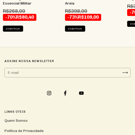
Essencial Militar
Areia
R$
R$268,00
R$398,00
-7
-70%
R$80,40
-73%
R$109,00
CO
COMPRAR
COMPRAR
ASSINE NOSSA NEWSLETTER
LINKS ÚTEIS
Quem Somos
Política de Privacidade