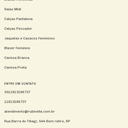
Saias Midi
Calças Pantalona
Calças Pescador
Jaquetas e Casacos Femininos
Blazer Feminino
Camisa Branca
Camisa Preta
ENTRE EM CONTATO
5511913186737
11913186737
atendimento@rubinella.com.br
Rua Barra do Tibagi, 544-Bom retiro, SP