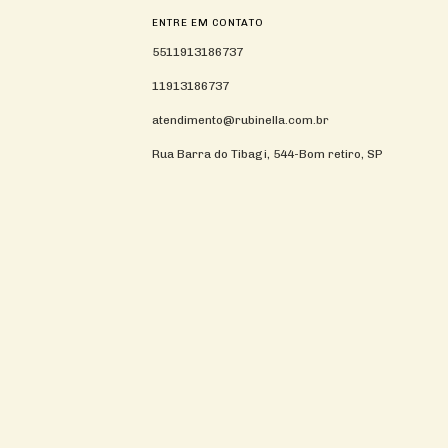
ENTRE EM CONTATO
5511913186737
11913186737
atendimento@rubinella.com.br
Rua Barra do Tibagi, 544-Bom retiro, SP