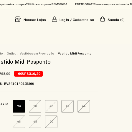
pra? Utilize o cupom BEMVINDA
FRETE GRÁTIS nas compras acima de R$699
Que t
Nossas Lojas
Login
/
Cadastre-se
Sacola
(
0
)
cio
.
Outlet
.
Vestidos em Promoção
.
Vestido Midi Pesponto
stido Midi Pesponto
798,00
-60%
R$319,20
KU: EV241014013699)
MANHO
36
38
40
42
44
46
48
50