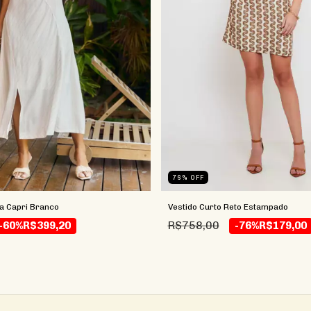
76
%
OFF
ia Capri Branco
Vestido Curto Reto Estampado
R$758,00
-60%
R$399,20
-76%
R$179,00