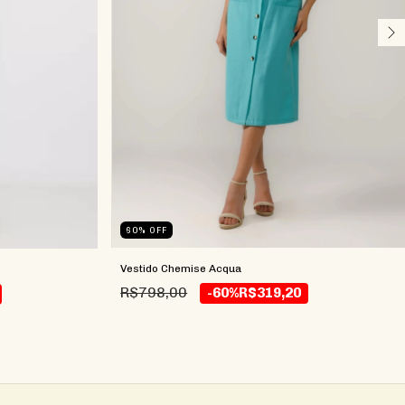
60
%
OFF
Vestido Chemise Acqua
R$798,00
-60%
R$319,20