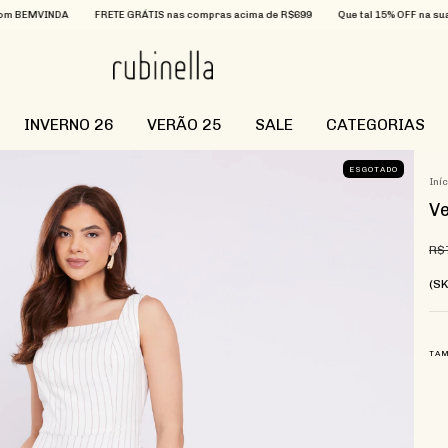
FRETE GRÁTIS nas compras acima de R$699
Que tal 15% OFF na sua primeira com
INVERNO 26
VERÃO 25
SALE
CATEGORIAS
ESGOTADO
Iní
Ve
R$
(S
TA