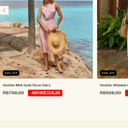
60
%
OFF
60
%
OFF
Vestido Midi Gode Rosa Claro
Vestido Alfaiatar
R$798,00
R$998,00
-60%
R$319,20