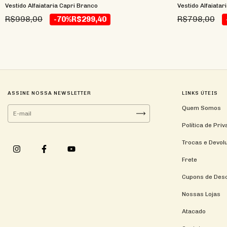
Vestido Alfaiataria Capri Branco
Vestido Alfaiatar
R$998,00
R$798,00
-70%
R$299,40
ASSINE NOSSA NEWSLETTER
LINKS ÚTEIS
Quem Somos
Política de Pri
Trocas e Devol
Frete
Cupons de Des
Nossas Lojas
Atacado