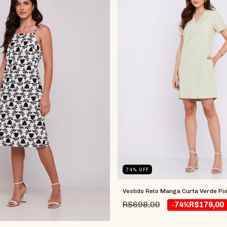
74
%
OFF
Vestido Reto Manga Curta Verde Pi
R$698,00
-74%
R$179,00