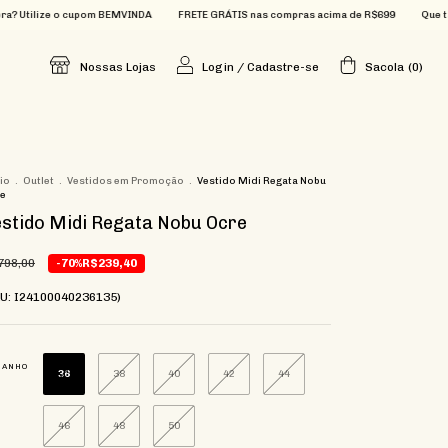
 o cupom BEMVINDA
FRETE GRÁTIS nas compras acima de R$699
Que tal 15% OFF n
Nossas Lojas
Login
/
Cadastre-se
Sacola
(
0
)
cio
.
Outlet
.
Vestidos em Promoção
.
Vestido Midi Regata Nobu
e
stido Midi Regata Nobu Ocre
798,00
-70%
R$239,40
KU: I24100040236135)
MANHO
36
38
40
42
44
46
48
50