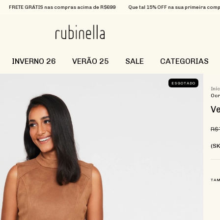
ÁTIS nas compras acima de R$699
Que tal 15% OFF na sua primeira compra? Utilize
INVERNO 26
VERÃO 25
SALE
CATEGORIAS
ESGOTADO
Iní
Ocr
Ve
R$
(S
TA