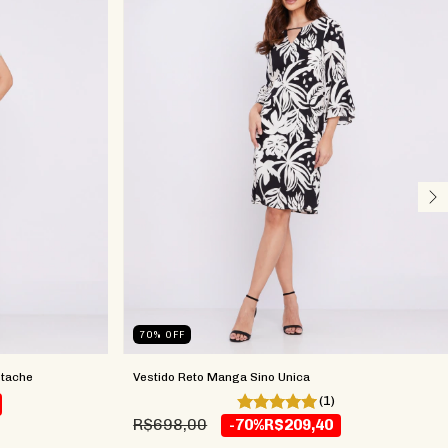
70
%
OFF
stache
Vestido Reto Manga Sino Unica
(1)
R$698,00
-70%
R$209,40