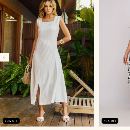
70
%
OFF
70
%
OFF