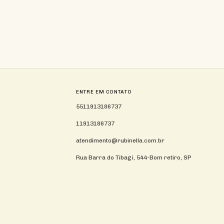
ENTRE EM CONTATO
5511913186737
11913186737
atendimento@rubinella.com.br
Rua Barra do Tibagi, 544-Bom retiro, SP