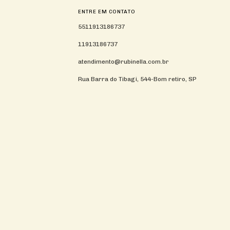
ENTRE EM CONTATO
5511913186737
11913186737
atendimento@rubinella.com.br
Rua Barra do Tibagi, 544-Bom retiro, SP