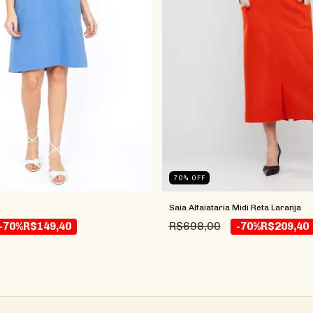
70
%
OFF
Saia Alfaiataria Midi Reta Laranja
R$698,00
-70%
R$149,40
-70%
R$209,40