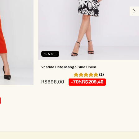
70
%
OFF
Vestido Reto Manga Sino Unica
(1)
R$698,00
-70%
R$209,40