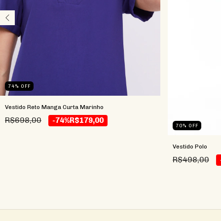
74
%
OFF
Vestido Reto Manga Curta Marinho
R$698,00
-74%
R$179,00
70
%
OFF
Vestido Polo
R$498,00