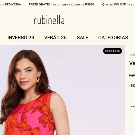
NDA
FRETE GRÁTIS nas compras acima de R$699
Que tal 15% OFF na sua primeir
INVERNO 26
VERÃO 25
SALE
CATEGORIAS
ESGOTADO
Iní
Ve
R$
(S
TA