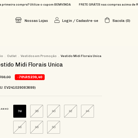
a compra? Utilize o cupom BEMVINDA
FRETE GRÁTIS nas compras acima de R$699
Nossas Lojas
Login
/
Cadastre-se
Sacola
(
0
)
cio
.
Outlet
.
Vestidos em Promoção
.
Vestido Midi Florais Unica
stido Midi Florais Unica
798,00
-70%
R$239,40
KU: EV241029083699)
MANHO
36
38
40
42
44
46
48
50