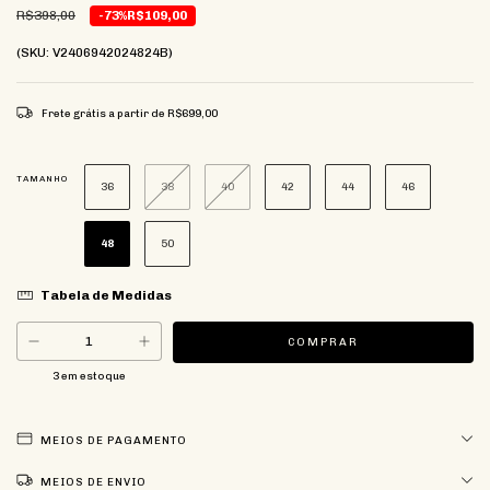
R$398,00
-73%
R$109,00
(SKU: V2406942024824B)
Frete grátis
a partir de
R$699,00
TAMANHO
36
38
40
42
44
46
48
50
Tabela de Medidas
3
em estoque
MEIOS DE PAGAMENTO
MEIOS DE ENVIO