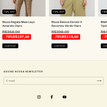
70
%
OFF
78
70
%
OFF
Blusa Básica Decote V
Malh
Blusa Regata Maxi Laço
Recortes Verde Claro
Tijol
Amarelo Claro
R$398,00
R$
R$358,00
-70%
R$119,40
-7
-70%
R$107,40
COMPRAR
CO
COMPRAR
ASSINE NOSSA NEWSLETTER