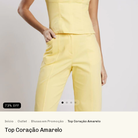
73
%
OFF
Início
.
Outlet
.
Blusas em Promoção
.
Top Coração Amarelo
Top Coração Amarelo