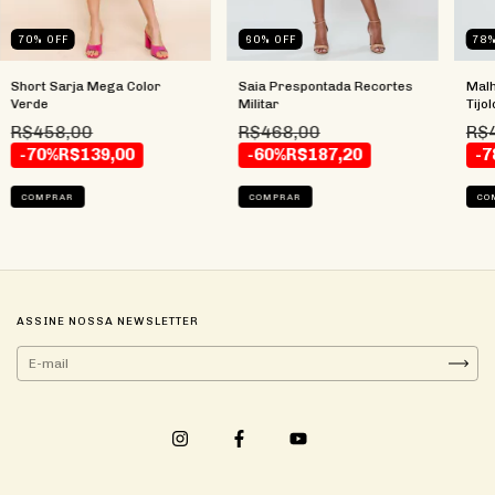
70
%
OFF
60
%
OFF
78
Short Sarja Mega Color
Saia Prespontada Recortes
Malh
Verde
Militar
Tijol
R$458,00
R$468,00
R$
-70%
R$139,00
-60%
R$187,20
-7
COMPRAR
COMPRAR
CO
ASSINE NOSSA NEWSLETTER