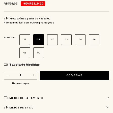
R$798,00
-60%
R$319,20
Frete grátis
a partir de
R$699,00
Não acumulável com outras promoções
TAMANHO
36
38
40
42
44
46
48
50
Tabela de Medidas
8
em estoque
MEIOS DE PAGAMENTO
MEIOS DE ENVIO