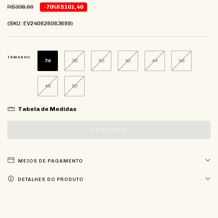
R$338,00
-70%
R$101,40
(SKU: EV240626063699)
TAMANHO
36
38
40
42
44
46
48
50
Tabela de Medidas
MEIOS DE PAGAMENTO
DETALHES DO PRODUTO