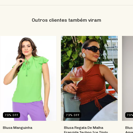
Outros clientes também viram
70
%
OFF
73
%
OFF
70
Blusa Manguinha
Blusa Regata De Malha
Blus
Franzida Techno Ice Tijolo
Amar