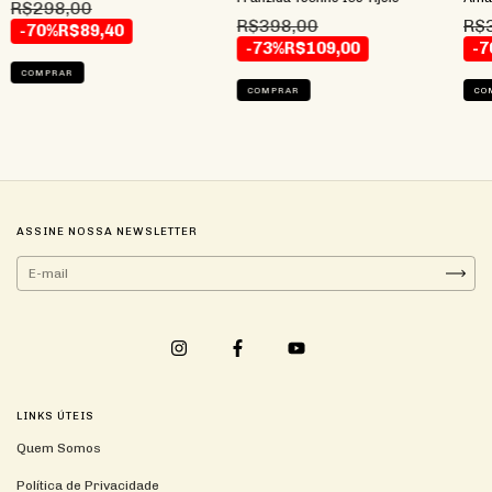
R$298,00
R$398,00
R$
-70%
R$89,40
-73%
R$109,00
-7
COMPRAR
COMPRAR
CO
ASSINE NOSSA NEWSLETTER
LINKS ÚTEIS
Quem Somos
Política de Privacidade