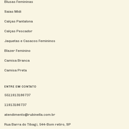
Blusas Femininas
Saias Midi
Calças Pantalona
Calças Pescador
Jaquetas e Casacos Femininos
Blazer Feminino
Camisa Branca
Camisa Preta
ENTRE EM CONTATO
5511913186737
11913186737
atendimento@rubinella.com.br
Rua Barra do Tibagi, 544-Bom retiro, SP