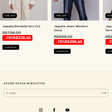
70
%
OFF
70
%
OFF
70
Jaqueta Bordada Faro Crú
Jaqueta Jeans Western
Jaqu
Unica
Verm
R$798,00
R$998,00
R$
-70%
R$239,40
-70%
R$299,40
-7
COMPRAR
COMPRAR
CO
ASSINE NOSSA NEWSLETTER