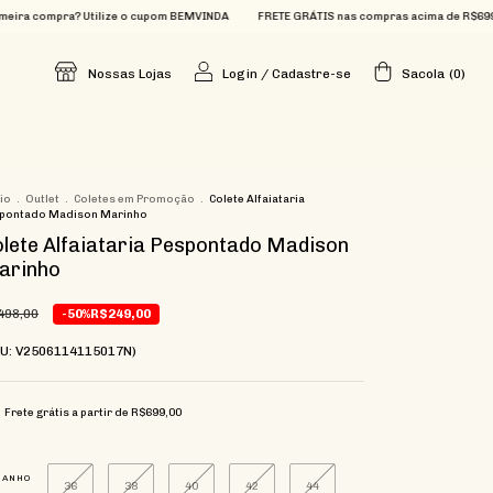
ilize o cupom BEMVINDA
FRETE GRÁTIS nas compras acima de R$699
Que tal 15% 
Nossas Lojas
Login
/
Cadastre-se
Sacola
(
0
)
cio
.
Outlet
.
Coletes em Promoção
.
Colete Alfaiataria
pontado Madison Marinho
lete Alfaiataria Pespontado Madison
arinho
498,00
-50%
R$249,00
KU: V2506114115017N)
Frete grátis
a partir de
R$699,00
MANHO
36
38
40
42
44