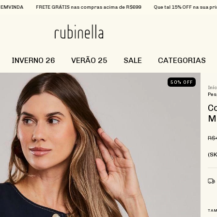
TE GRÁTIS nas compras acima de R$699
Que tal 15% OFF na sua primeira compra? Ut
INVERNO 26
VERÃO 25
SALE
CATEGORIAS
50
%
OFF
Iní
Pes
Co
M
R$
(S
TA