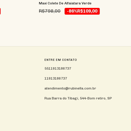
Maxi Colete De Alfaiatara Verde
R$798,00
-86%
R$109,00
ENTRE EM CONTATO
5511913186737
11913186737
atendimento@rubinella.com.br
Rua Barra do Tibagi, 544-Bom retiro, SP