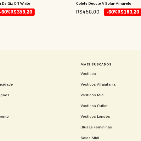
 De Giz Off White
Colete Decote V Solar Amarelo
R$458,00
-60%
R$359,20
-60%
R$183,20
MAIS BUSCADOS
Vestidos
vacidade
Vestidos Alfaiataria
uções
Vestidos Midi
Vestidos Outlet
conto
Vestidos Longos
Blusas Femininas
Saias Midi