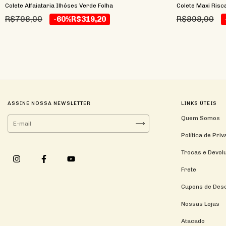
Colete Alfaiataria Ilhóses Verde Folha
Colete Maxi Risca
R$798,00
R$898,00
-60%
R$319,20
ASSINE NOSSA NEWSLETTER
LINKS ÚTEIS
Quem Somos
Política de Pri
Trocas e Devol
Frete
Cupons de Des
Nossas Lojas
Atacado