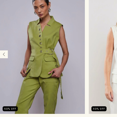
60
%
OFF
60
%
OFF