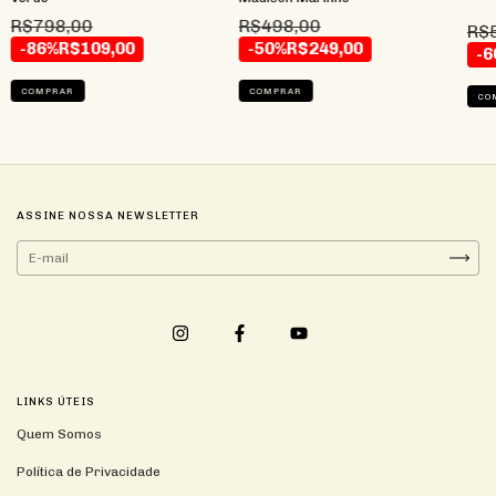
R$798,00
R$498,00
R$
-86%
R$109,00
-50%
R$249,00
-6
COMPRAR
COMPRAR
CO
ASSINE NOSSA NEWSLETTER
LINKS ÚTEIS
Quem Somos
Política de Privacidade