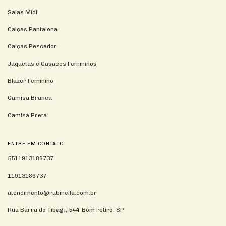
Saias Midi
Calças Pantalona
Calças Pescador
Jaquetas e Casacos Femininos
Blazer Feminino
Camisa Branca
Camisa Preta
ENTRE EM CONTATO
5511913186737
11913186737
atendimento@rubinella.com.br
Rua Barra do Tibagi, 544-Bom retiro, SP