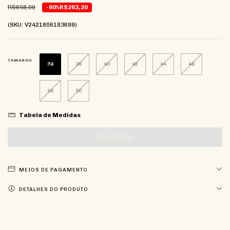
R$658,00
-60%
R$263,20
(SKU: V2421806183699)
TAMANHO
36
38
40
42
44
46
48
50
Tabela de Medidas
MEIOS DE PAGAMENTO
DETALHES DO PRODUTO