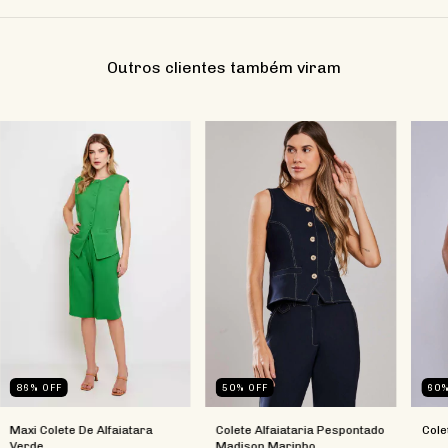
Outros clientes também viram
86
%
OFF
50
%
OFF
60
Maxi Colete De Alfaiatara
Colete Alfaiataria Pespontado
Cole
Verde
Madison Marinho