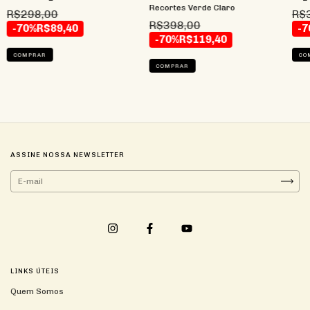
Recortes Verde Claro
R$298,00
R$
R$398,00
-70%
R$89,40
-7
-70%
R$119,40
COMPRAR
CO
COMPRAR
ASSINE NOSSA NEWSLETTER
LINKS ÚTEIS
Quem Somos