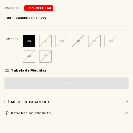
R$368,00
-70%
R$110,40
(SKU: I24060071636622)
TAMANHO
36
38
40
42
44
46
48
50
Tabela de Medidas
MEIOS DE PAGAMENTO
DETALHES DO PRODUTO