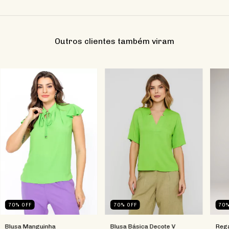
Outros clientes também viram
70
%
OFF
70
%
OFF
70
Blusa Manguinha
Blusa Básica Decote V
Rega