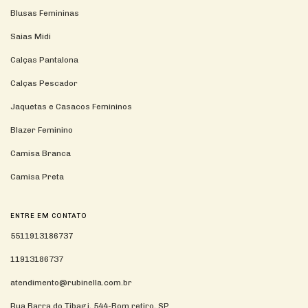
Blusas Femininas
Saias Midi
Calças Pantalona
Calças Pescador
Jaquetas e Casacos Femininos
Blazer Feminino
Camisa Branca
Camisa Preta
ENTRE EM CONTATO
5511913186737
11913186737
atendimento@rubinella.com.br
Rua Barra do Tibagi, 544-Bom retiro, SP