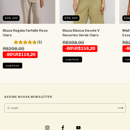
60
%
OFF
60
60
%
OFF
Blusa Básica Decote V
Malh
Blusa Regata Farfalle Rosa
Recortes Verde Claro
Esse
Claro
R$398,00
R$
(1)
-60%
R$159,20
-6
R$298,00
-60%
R$119,20
COMPRAR
CO
COMPRAR
ASSINE NOSSA NEWSLETTER