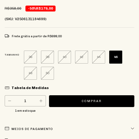
R$358,00
-50%
R$179,00
(SKU: V2506131184699)
Frete grátis
a partir de
R$699,00
TAMANHO
36
38
40
42
44
46
48
50
Tabela de Medidas
1
em estoque
MEIOS DE PAGAMENTO