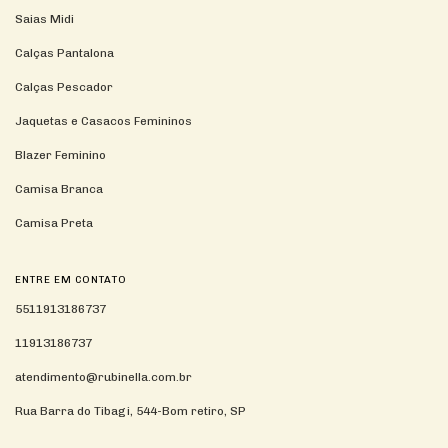
Saias Midi
Calças Pantalona
Calças Pescador
Jaquetas e Casacos Femininos
Blazer Feminino
Camisa Branca
Camisa Preta
ENTRE EM CONTATO
5511913186737
11913186737
atendimento@rubinella.com.br
Rua Barra do Tibagi, 544-Bom retiro, SP