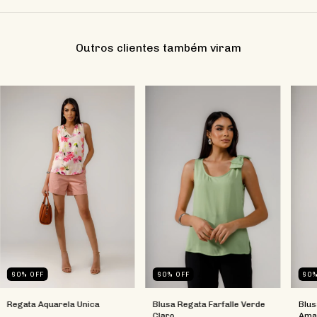
Outros clientes também viram
60
%
OFF
60
%
OFF
60
Regata Aquarela Unica
Blusa Regata Farfalle Verde
Blus
Claro
Amar