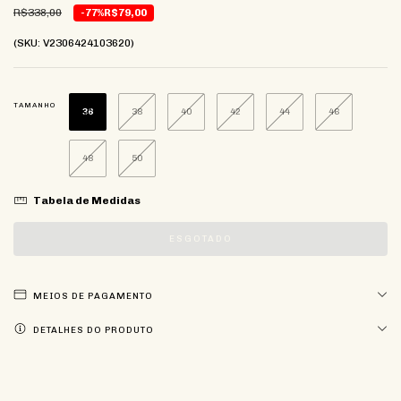
R$338,00
-77%
R$79,00
(SKU: V2306424103620)
TAMANHO
36
38
40
42
44
46
48
50
Tabela de Medidas
MEIOS DE PAGAMENTO
DETALHES DO PRODUTO