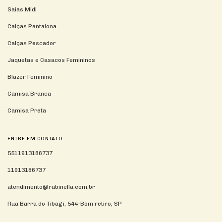
Saias Midi
Calças Pantalona
Calças Pescador
Jaquetas e Casacos Femininos
Blazer Feminino
Camisa Branca
Camisa Preta
ENTRE EM CONTATO
5511913186737
11913186737
atendimento@rubinella.com.br
Rua Barra do Tibagi, 544-Bom retiro, SP