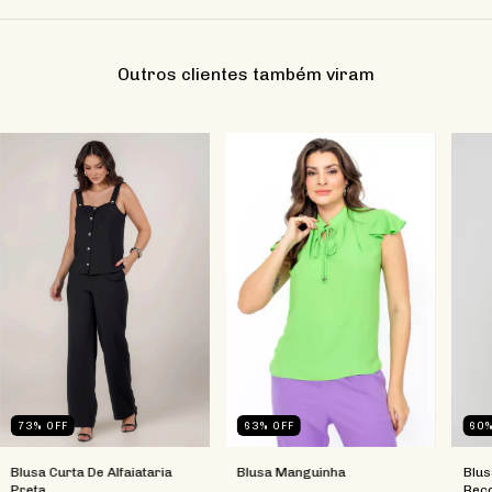
Outros clientes também viram
73
%
OFF
63
%
OFF
60
Blusa Curta De Alfaiataria
Blusa Manguinha
Blus
Preta
Reco