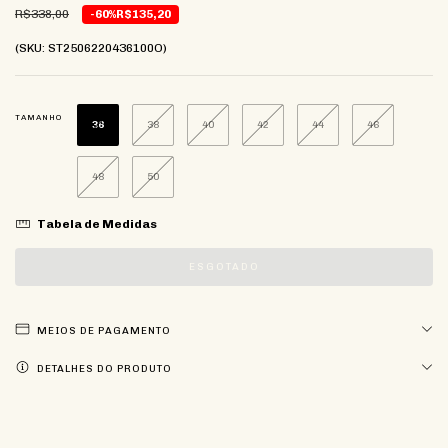
R$338,00
-60%
R$135,20
(SKU: ST2506220436100O)
TAMANHO
36
38
40
42
44
46
48
50
Tabela de Medidas
MEIOS DE PAGAMENTO
DETALHES DO PRODUTO