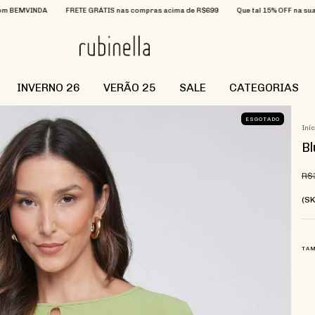
A
FRETE GRÁTIS nas compras acima de R$699
Que tal 15% OFF na sua primeira c
INVERNO 26
VERÃO 25
SALE
CATEGORIAS
ESGOTADO
Iní
Bl
R$
(S
TA