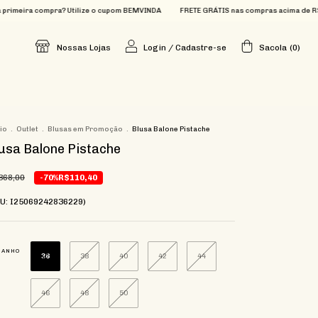
ompra? Utilize o cupom BEMVINDA
FRETE GRÁTIS nas compras acima de R$699
Que
Nossas Lojas
Login
/
Cadastre-se
Sacola
(
0
)
cio
.
Outlet
.
Blusas em Promoção
.
Blusa Balone Pistache
usa Balone Pistache
368,00
-70%
R$110,40
KU: I25069242836229)
MANHO
36
38
40
42
44
46
48
50