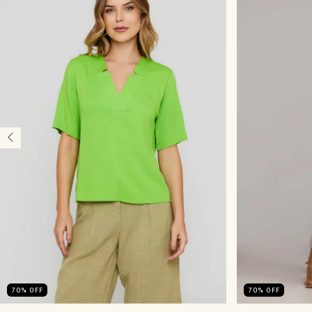
70
%
OFF
70
%
OFF