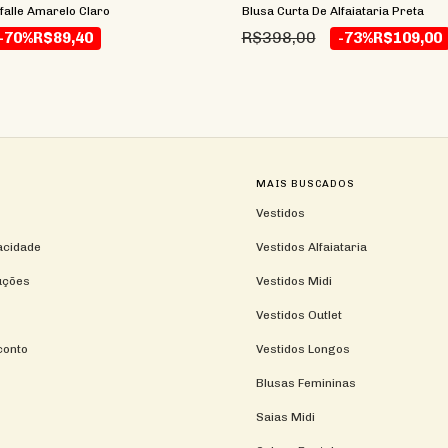
Blusa Curta De Alfaiataria Preta
falle Amarelo Claro
R$398,00
-73%
R$109,00
-70%
R$89,40
MAIS BUSCADOS
Vestidos
vacidade
Vestidos Alfaiataria
uções
Vestidos Midi
Vestidos Outlet
conto
Vestidos Longos
Blusas Femininas
Saias Midi