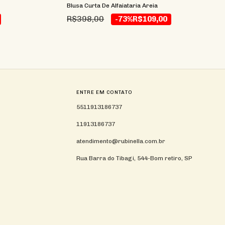
Blusa Curta De Alfaiataria Areia
R$398,00
-73%
R$109,00
ENTRE EM CONTATO
5511913186737
11913186737
atendimento@rubinella.com.br
Rua Barra do Tibagi, 544-Bom retiro, SP