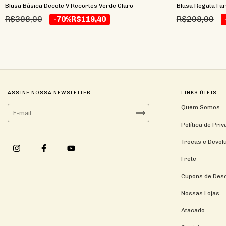
Blusa Básica Decote V Recortes Verde Claro
Blusa Regata Far
R$398,00
R$298,00
-70%
R$119,40
ASSINE NOSSA NEWSLETTER
LINKS ÚTEIS
Quem Somos
Política de Pri
Trocas e Devol
Frete
Cupons de Des
Nossas Lojas
Atacado