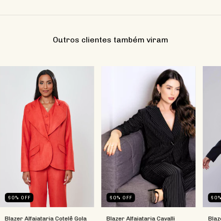
Outros clientes também viram
60
%
OFF
60
%
OFF
60
Blazer Alfaiataria Cotelê Gola
Blazer Alfaiataria Cavalli
Blaz