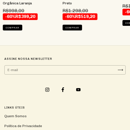
Orgânica Laranja
Preto
R$1
R$998,00
R$1.298,00
-6
-60%
R$399,20
-60%
R$519,20
CO
COMPRAR
COMPRAR
ASSINE NOSSA NEWSLETTER
LINKS ÚTEIS
Quem Somos
Política de Privacidade