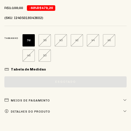
R$1.198,00
-60%
R$479,20
(SKU: I2405018043602)
TAMANHO
36
38
40
42
44
46
48
50
Tabela de Medidas
MEIOS DE PAGAMENTO
DETALHES DO PRODUTO