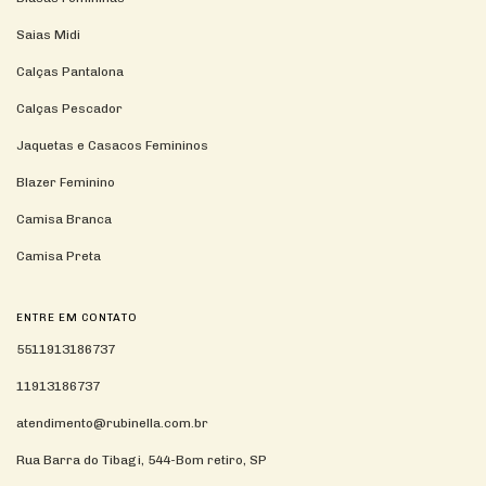
Saias Midi
Calças Pantalona
Calças Pescador
Jaquetas e Casacos Femininos
Blazer Feminino
Camisa Branca
Camisa Preta
ENTRE EM CONTATO
5511913186737
11913186737
atendimento@rubinella.com.br
Rua Barra do Tibagi, 544-Bom retiro, SP